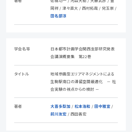
著者
佐橋功一 / 河森大樹 / 大藤武彦 / 豊
岡祥 / 津々直大 / 西村拓哉 / 兒玉崇 /
田名部淳
学会名等
日本都市計画学会関西支部研究発表
会講演概要集 第22巻
タイトル
地域参画型エリアマネジメントによる
生駒駅南口の滞留空間最適化 － 社
会実験の視点からの検討 －
著者
大喜多梨加
/
松本浩和
/
田中雅宣
/
前川友宏
/ 西田善宏