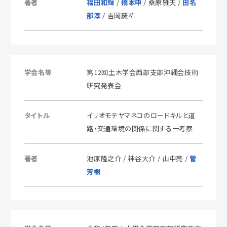
著者
福田和輝
/
橋本申
/ 桑原雅夫 /
田名
部淳
/ 吉岡慶祐
学会名等
第12回土木学会西部支部沖縄会技術
研究発表会
タイトル
イリオモテヤマネコのロードキルと道
路・交通環境の関係に関する一考察
著者
池原隆之介 / 神谷大介 / 山中亮 /
菅
芳樹