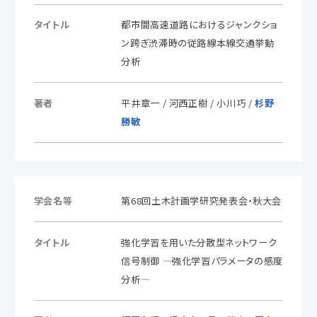
タイトル
都市間高速道路におけるジャンクショ
ン跨ぎ渋滞時の従路線本線交通挙動
分析
著者
平井章一 / 河西正樹 / 小川巧 /
杉野
勝敏
学会名等
第68回土木計画学研究発表会・秋大会
タイトル
強化学習を用いた分散型ネットワーク
信号制御 —強化学習パラメータの感度
分析—