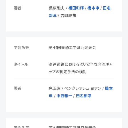
著者
桑原雅夫 /
福田和輝
/
橋本申
/
田名
部淳
/ 吉岡慶祐
学会名等
第44回交通工学研究発表会
タイトル
高速道路におけるより安全な合流ギャ
ップの判定手法の検討
著者
兒玉崇 / ペンクレアシュ ヨアン /
橋本
申
/
中西雅一
/
田名部淳
学会名等
第44回交通工学研究発表会