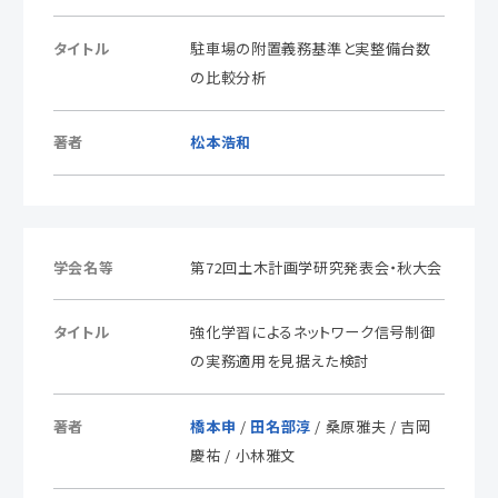
タイトル
駐車場の附置義務基準と実整備台数
の比較分析
著者
松本浩和
学会名等
第72回土木計画学研究発表会・秋大会
タイトル
強化学習によるネットワーク信号制御
の実務適用を見据えた検討
著者
橋本申
/
田名部淳
/ 桑原雅夫 / 吉岡
慶祐 / 小林雅文