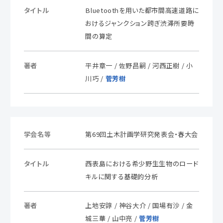
タイトル
Bluetoothを用いた都市間高速道路に
おけるジャンクション跨ぎ渋滞所要時
間の算定
著者
平井章一 / 佐野昌嗣 / 河西正樹 / 小
川巧 /
菅芳樹
学会名等
第69回土木計画学研究発表会・春大会
タイトル
西表島における希少野生生物のロード
キルに関する基礎的分析
著者
上地安諄 / 神谷大介 / 国場有沙 / 金
城三華 / 山中亮 /
菅芳樹