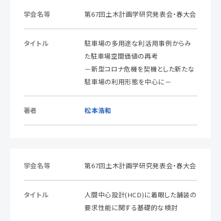
学会名等
第67回土木計画学研究発表会・春大会
タイトル
駐車場の多用途な利活用事例からみ
た駐車場空間価値の再考
－新型コロナ危機を契機とした新たな
駐車場の利用形態を中心に－
著者
松本浩和
学会名等
第67回土木計画学研究発表会・春大会
タイトル
人間中心設計(HCD)に着眼した舗装の
要求性能に関する基礎的な検討