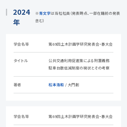
2024
※
青文字
は当社社員（発表時点、一部在籍前の発表
年
含む）
学会名等
第69回土木計画学研究発表会・春大会
タイトル
公共交通利用促進策による附置義務
駐車台数低減制度の現状とその考察
著者
松本浩和
/ 大門創
学会名等
第69回土木計画学研究発表会・春大会