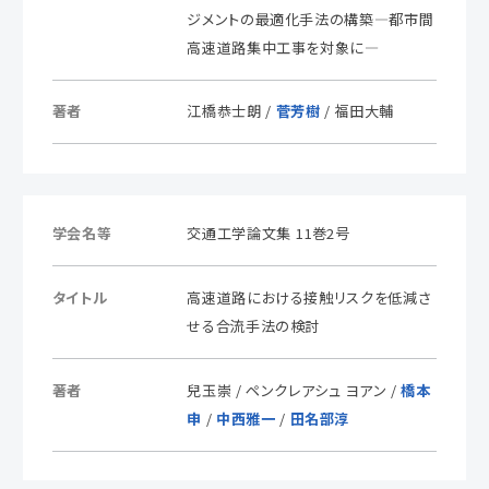
ジメントの最適化手法の構築―都市間
高速道路集中工事を対象に―
著者
江橋恭士朗 /
菅芳樹
/ 福田大輔
学会名等
交通工学論文集 11巻2号
タイトル
高速道路における接触リスクを低減さ
せる合流手法の検討
著者
兒玉崇 / ペンクレアシュ ヨアン /
橋本
申
/
中西雅一
/
田名部淳