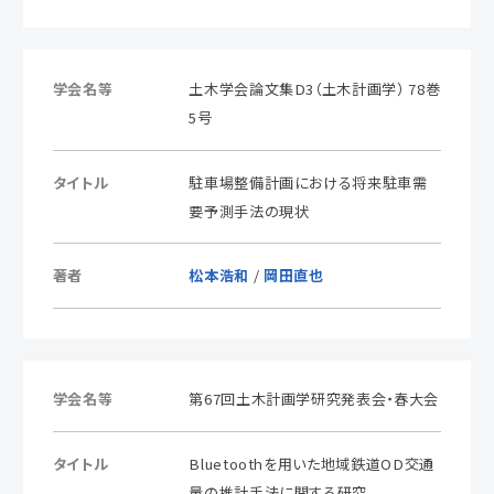
学会名等
土木学会論文集D3（土木計画学） 78巻
5号
タイトル
駐車場整備計画における将来駐車需
要予測手法の現状
著者
松本浩和
/
岡田直也
学会名等
第67回土木計画学研究発表会・春大会
タイトル
Bluetoothを用いた地域鉄道OD交通
量の推計手法に関する研究