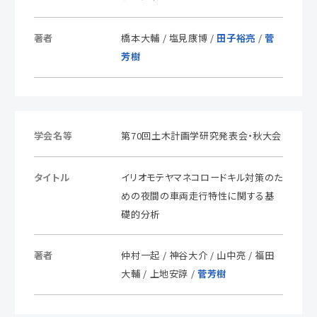
著者
橋本大輔 / 塩見康博 /
田子裕亮
/
菅
芳樹
学会名等
第70回土木計画学研究発表会・秋大会
タイトル
イリオモテヤマネコロードキル対策のた
めの夜間の車両走行特性に関する基
礎的分析
著者
仲村一起 / 神谷大介 / 山中亮 / 福田
大輔 / 上地安諄 /
菅芳樹