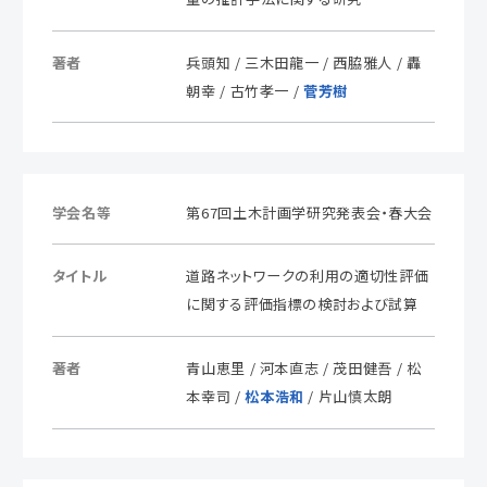
著者
兵頭知 / 三木田龍一 / 西脇雅人 / 轟
朝幸 / 古竹孝一 /
菅芳樹
学会名等
第67回土木計画学研究発表会・春大会
タイトル
道路ネットワークの利用の適切性評価
に関する評価指標の検討および試算
著者
青山恵里 / 河本直志 / 茂田健吾 / 松
本幸司 /
松本浩和
/ 片山慎太朗