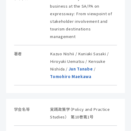
business at the SA/PA on
expressway: From viewpoint of
stakeholder involvement and
tourism destinations
management
著者
Kazuo Nishii / Kuniaki Sasaki /
Hiroyuki Uematsu / Kensuke
Nishida /
Jun Tanabe
/
Tomohiro Maekawa
学会名等
実践政策学（Policy and Practice
Studies） 第10巻第1号