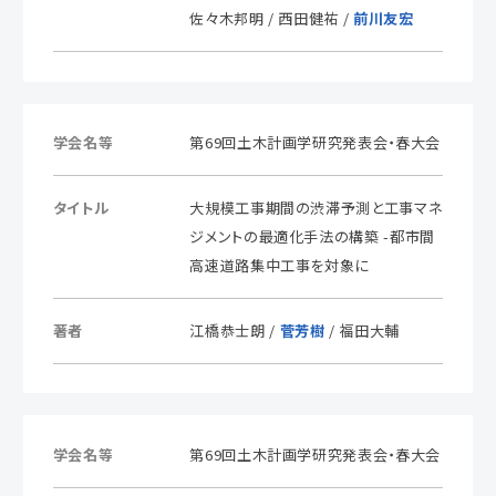
佐々木邦明 / 西田健祐 /
前川友宏
学会名等
第69回土木計画学研究発表会・春大会
タイトル
大規模工事期間の渋滞予測と工事マネ
ジメントの最適化手法の構築 -都市間
高速道路集中工事を対象に
著者
江橋恭士朗 /
菅芳樹
/ 福田大輔
学会名等
第69回土木計画学研究発表会・春大会