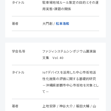
タイトル
駐車場地域ルール策定の目的とその運
用実態・課題の関係
著者
大門創 /
松本浩和
学会名等
ファジィシステムシンポジウム講演論
文集 Vol. 40
タイトル
IoTデバイスを活用した中心市街地活
性化施策の評価に関する基礎的研究
－沖縄県那覇市中心市街地を対象とし
て－
著者
上地安諄 / 神谷大介 / 福田大輔 / 山