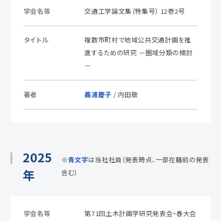
学会名等
交通工学論文集（特集号） 12巻2号
タイトル
複数市町村で地域公共交通計画を推
進するための研究 －圏域分類の検討
－
著者
義浦慶子
/ 内田敬
2025
※
青文字
は当社社員（発表時点、一部在籍前の発表
年
含む）
学会名等
第71回土木計画学研究発表会・春大会