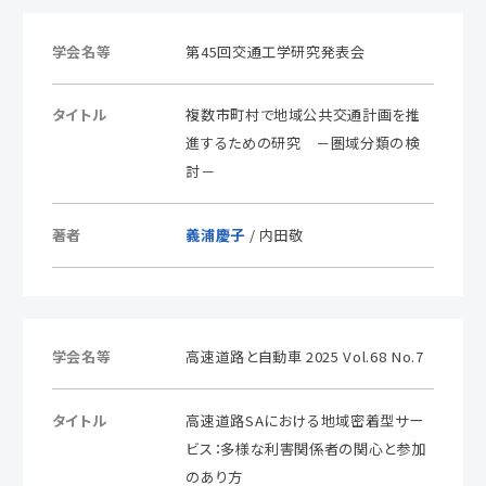
学会名等
第45回交通工学研究発表会
タイトル
複数市町村で地域公共交通計画を推
進するための研究 －圏域分類の検
討－
著者
義浦慶子
/ 内田敬
学会名等
高速道路と自動車 2025 Vol.68 No.7
タイトル
高速道路SAにおける地域密着型サー
ビス：多様な利害関係者の関心と参加
のあり方