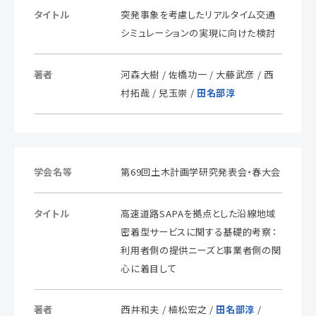
タイトル
突発事象を考慮したリアルタイム交通
シミュレーションの実現に向けた検討
著者
河森大樹 / 佐橋功一 / 大藤武彦 / 西
村拓哉 / 兒玉崇 /
田名部淳
学会名等
第69回土木計画学研究発表会・春大会
タイトル
高速道路SAPAを拠点とした沿線地域
密着型サービスに関する基礎的考察：
利用者側の提供ニーズと事業者側の関
心に着目して
著者
西井和夫 / 植松宏之 /
田名部淳
/