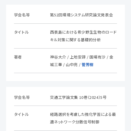
学会名等
第52回環境システム研究論文発表会
タイトル
西表島における希少野生生物のロード
キル対策に関する基礎的分析
著者
神谷大介 / 上地安諄 / 国場有沙 / 金
城三華 / 山中亮 /
菅芳樹
学会名等
交通工学論文集 10巻（2024）5号
タイトル
経路選択を考慮した強化学習による最
適ネットワーク分散信号制御