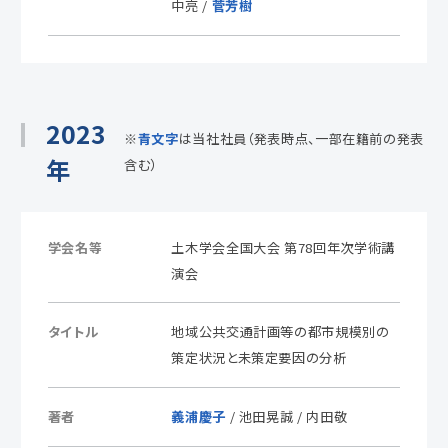
中亮 /
菅芳樹
2023
※
青文字
は当社社員（発表時点、一部在籍前の発表
年
含む）
学会名等
土木学会全国大会 第78回年次学術講
演会
タイトル
地域公共交通計画等の都市規模別の
策定状況と未策定要因の分析
著者
義浦慶子
/ 池田晃誠 / 内田敬