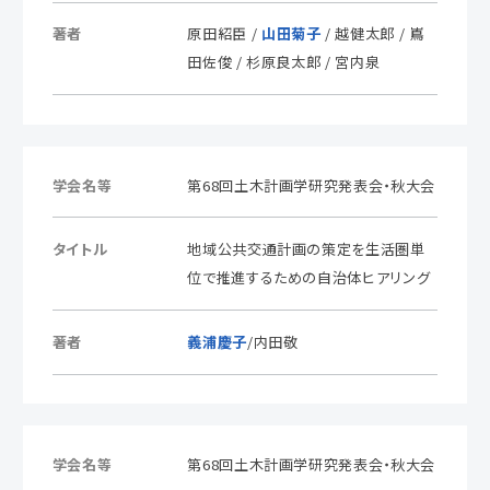
著者
原田紹臣 /
山田菊子
/ 越健太郎 / 嶌
田佐俊 / 杉原良太郎 / 宮内泉
学会名等
第68回土木計画学研究発表会・秋大会
タイトル
地域公共交通計画の策定を生活圏単
位で推進するための自治体ヒアリング
著者
義浦慶子
/内田敬
学会名等
第68回土木計画学研究発表会・秋大会