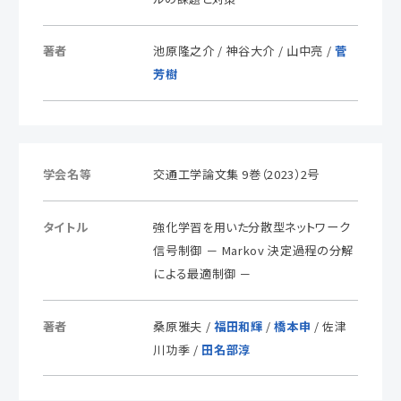
著者
池原隆之介 / 神谷大介 / 山中亮 /
菅
芳樹
学会名等
交通工学論文集 9巻（2023）2号
タイトル
強化学習を用いた分散型ネットワーク
信号制御 － Markov 決定過程の分解
による最適制御 －
著者
桑原雅夫 /
福田和輝
/
橋本申
/ 佐津
川功季 /
田名部淳