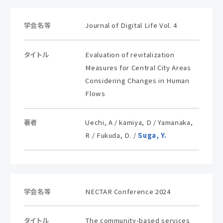
学会名等
Journal of Digital Life Vol. 4
タイトル
Evaluation of revitalization
Measures for Central City Areas
Considering Changes in Human
Flows
著者
Uechi, A / kamiya, D / Yamanaka,
R / Fukuda, D. /
Suga, Y.
学会名等
NECTAR Conference 2024
タイトル
The community-based services