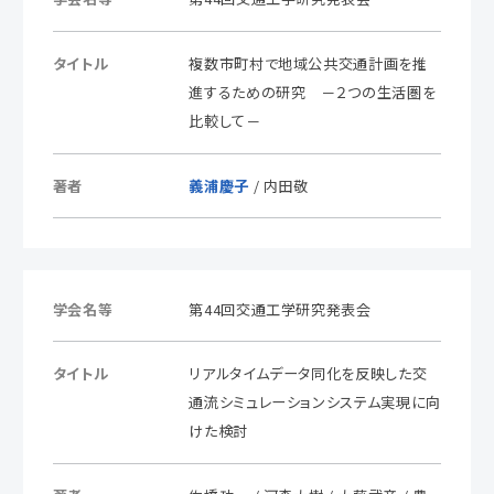
タイトル
複数市町村で地域公共交通計画を推
進するための研究 －２つの生活圏を
比較して－
著者
義浦慶子
/ 内田敬
学会名等
第44回交通工学研究発表会
タイトル
リアルタイムデータ同化を反映した交
通流シミュレーションシステム実現に向
けた検討