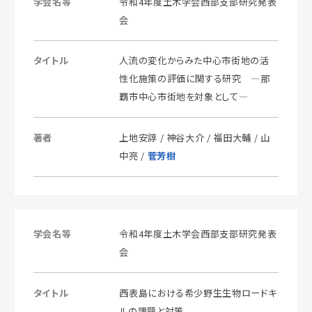
学会名等
令和4年度土木学会西部支部研究発表
会
タイトル
人流の変化からみた中心市街地の活
性化施策の評価に関する研究 ―那
覇市中心市街地を対象として―
著者
上地安諄 / 神谷大介 / 福田大輔 / 山
中亮 /
菅芳樹
学会名等
令和4年度土木学会西部支部研究発表
会
タイトル
西表島における希少野生生物ロードキ
ルの課題と対策