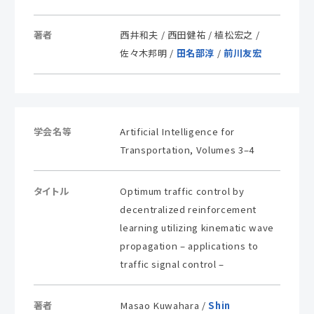
著者
西井和夫 / 西田健祐 / 植松宏之 /
佐々木邦明 /
田名部淳
/
前川友宏
学会名等
Artificial Intelligence for
Transportation, Volumes 3–4
タイトル
Optimum traffic control by
decentralized reinforcement
learning utilizing kinematic wave
propagation – applications to
traffic signal control –
著者
Masao Kuwahara /
Shin