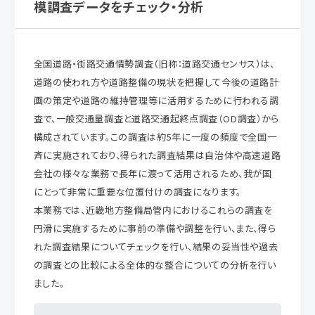
模調査データをチェック・分析
全国道路・街路交通情勢調査（旧称：道路交通センサス）は、
道路の使われ方や道路整備の現状を把握して今後の道路計
画の策定や道路の維持管理等に活用するために行われる調
査で、一般交通量調査と道路交通起終点調査（OD調査）から
構成されています。この調査は約5年に一度の頻度で全国一
斉に実施されており、得られた調査結果は自治体や高速道路
会社の様々な業務で長年に渡って活用されるため、我が国
にとって非常に重要な位置付けの調査になります。
本業務では、近畿地方整備局管内におけるこれらの調査を
円滑に実施するために事前の準備や調整を行い、また、得ら
れた調査結果についてチェックを行い、結果の妥当性や過去
の調査との比較による全体的な整合についての分析を行い
ました。