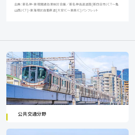
出典：新名神・東環開通効果検討会議／新名神高速道路[新四日市JCT～亀
山西JCT]・東海環状自動車道[大安IC～東員IC]パンフレット
公共交通分野