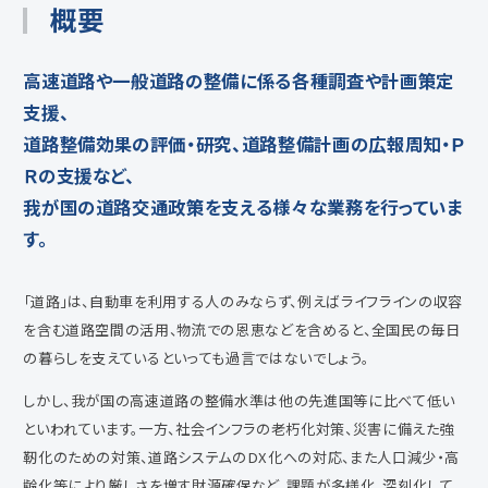
概要
高速道路や一般道路の整備に係る各種調査や計画策定
支援、
道路整備効果の評価・研究、道路整備計画の広報周知・Ｐ
Ｒの支援など、
我が国の道路交通政策を支える様々な業務を行っていま
す。
「道路」は、自動車を利用する人のみならず、例えばライフラインの収容
を含む道路空間の活用、物流での恩恵などを含めると、全国民の毎日
の暮らしを支えているといっても過言ではないでしょう。
しかし、我が国の高速道路の整備水準は他の先進国等に比べて低い
といわれています。一方、社会インフラの老朽化対策、災害に備えた強
靭化のための対策、道路システムのDX化への対応、また人口減少・高
齢化等により厳しさを増す財源確保など、課題が多様化、深刻化して