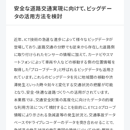
安全な道路交通実現に向けて、ビッグデー
タの活用方法を検討
近年、ICT技術の急速な進歩によって様々なビッグデータが
登場しており、道路交通の分野でも従来から存在した道路側
に取り付けられたセンサーの情報に加えて、カーナビやスマ
ートフォンによって車両や人などの移動する側の位置情報を
取得した「プローブデータ」と呼ばれるビッグデータも活用さ
れています。これらのビッグデータを元に地域間の移動や渋
滞発生といった時々刻々と変化する交通状況の把握が可能
となり、安全・快適な道路づくりへの活用がされています。
本業務では、交通安全対策の高度化に向けたデータの的確
な利用方法について検討することを目的に、ETC2.0プローブ
情報により示される急減速等の発生状況と、交通事故データ
ベースやドライブレコーダーのデータを突き合わせることで、
急減速の発生状況や発生要因の特性について分析・整理を